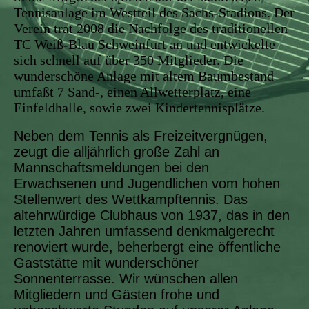
Tennisanlage im Westteil des Sachs-Stadions. Der
Verein trat 2008 die Nachfolge des traditionellen
TC Weiß-Blau Schweinfurt an und entwickelte
sich schnell auf über 350 Mitglieder. Die
wunderschöne Anlage mit altem Baumbestand
umfaßt 7 Sand-, einen Allwetterplatz, eine
Einfeldhalle, sowie zwei Kindertennisplätze.
Neben dem Tennis als Freizeitvergnügen,
zeugt die alljährlich große Zahl an
Mannschaftsmeldungen bei den
Erwachsenen und Jugendlichen vom hohen
Stellenwert des Wettkampftennis. Das
altehrwürdige Clubhaus von 1937, das in den
letzten Jahren umfassend denkmalgerecht
renoviert wurde, beherbergt eine öffentliche
Gaststätte mit wunderschöner
Sonnenterrasse. Wir wünschen allen
Mitgliedern und Gästen frohe und