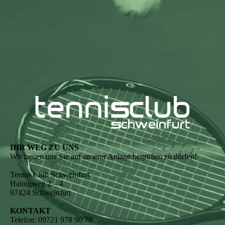
IHR WEG ZU UNS
Wir freuen uns Sie auf unserer Anlage begrüßen zu dürfen!
Tennis Club Schweinfurt
Hainigweg 2 – 4
97424 Schweinfurt
KONTAKT
Telefon: 09721 978 90 70