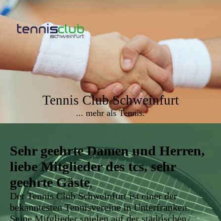
Tennis Club Schweinfurt
... mehr als Tennis.
Sehr geehrte Damen und Herren,
liebe Mitglieder des tcs,
sehr
geehrte Gäste
,
Der Tennis Club Schweinfurt ist einer der
bekanntesten Tennisvereine in Unterfranken.
Seine Mitglieder spielen auf der städtischen